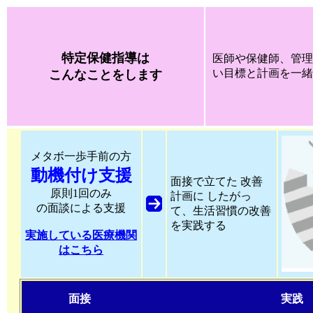
特定保健指導は
医師や保健師、管理
い目標と計画を一緒
こんなことをします
メタボ一歩手前の方
動機付け支援
面接で立てた 改善
原則1回のみ
計画に したがっ
の面談による支援
て、生活習慣の改善
を実践する
実施している医療機関
はこちら
面接 