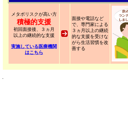
メタボリスクが高い方
面接や電話など
積極的支援
で、専門家による
初回面接後、３ヵ月
３ヵ月以上の継続
以上の継続的な支援
的な支援を受けな
がら生活習慣を改
実施している医療機関
善する
はこちら
.