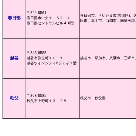
〒344-8561
春日部市、さいたま市(岩槻区)、
春日部
春日部市中央１－５２－１
田市、幸手市、白岡市、南埼玉郡
春日部セントラルビル 4･6階
〒343-8585
越谷
越谷市弥生町１６－１
越谷市、草加市、八潮市、三郷市
越谷ツインシティBシティ３階
〒368-8585
秩父
秩父市、秩父郡
秩父市上野町１３－２８