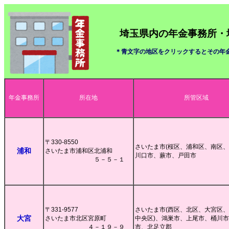
埼玉県内の年金事務所・
＊青文字の地区をクリックするとその年金
年金事務所
所在地
所管区域
〒330-8550
さいたま市(桜区、浦和区、南区、
浦和
さいたま市浦和区北浦和
川口市、蕨市、戸田市
５－５－１
〒331-9577
さいたま市(西区、北区、大宮区
大宮
さいたま市北区宮原町
中央区)、鴻巣市、上尾市、桶川
４－１９－９
市、北足立郡