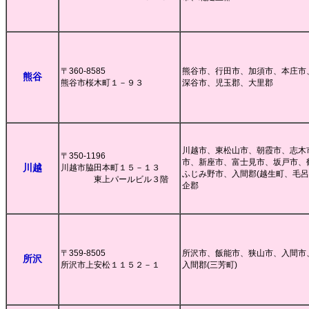
〒360-8585
熊谷市、行田市、加須市、本庄市
熊谷
熊谷市桜木町１－９３
深谷市、児玉郡、大里郡
川越市、東松山市、朝霞市、志木
〒350-1196
市、新座市、富士見市、坂戸市、
川越
川越市脇田本町１５－１３
ふじみ野市、入間郡(越生町、毛呂
東上パールビル３階
企郡
〒359-8505
所沢市、飯能市、狭山市、入間市
所沢
所沢市上安松１１５２－１
入間郡(三芳町)