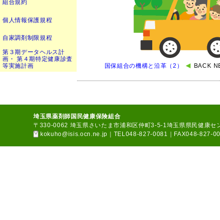
組合規約
個人情報保護規程
自家調剤制限規程
第３期データヘルス計
画・ 第４期特定健康診査
等実施計画
国保組合の機構と沿革（2）
BACK
N
埼玉県薬剤師国民健康保険組合
〒330-0062 埼玉県さいたま市浦和区仲町3-5-1埼玉県県民健康
kokuho@isis.ocn.ne.jp
｜TEL048-827-0081｜FAX048-827-0