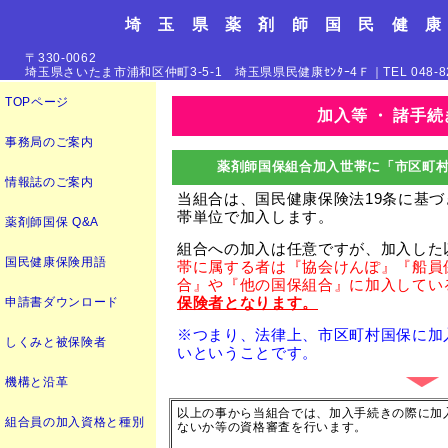
埼 玉 県 薬 剤 師 国 民 健 康
〒330-0062
埼玉県さいたま市浦和区仲町3-5-1 埼玉県県民健康ｾﾝﾀｰ4Ｆ｜TEL 048-827-0
TOPページ
加入等 ・ 諸手
事務局のご案内
薬剤師国保組合加入世帯に「
市区町
情報誌のご案内
当組合は、国民健康保険法19条に基
帯単位で加入します。
薬剤師国保 Q&A
組合への加入は任意ですが、加入した
国民健康保険用語
帯に属する者は『協会けんぽ』『船員
合』や『他の国保組合』に加入してい
保険者となります。
申請書ダウンロード
※つまり、法律上、市区町村国保に加
しくみと被保険者
いということです。
機構と沿革
以上の事から当組合では、加入手続きの際に加
組合員の加入資格と種別
ないか等の資格審査を行います。