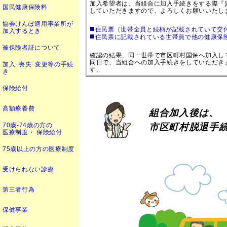
加入希望者は、当組合に加入手続きをする際『
国民健康保険料
していただきますので、よろしくお願いいたし
協会けんぽ適用事業所が
■
住民票（世帯全員と続柄が記載されていて交
加入するとき
■
住民票に記載されている世帯員で他の健康保
被保険者証について
確認の結果、同一世帯で市区町村国保へ加入し
同日で、当組合への加入手続きをしていただき
加入･喪失･変更等の手続
す。
き
保険給付
高額療養費
組
合加入後は、
70歳-74歳の方の
市区町村脱退手
医療制度・ 保険給付
75歳以上の方の医療制度
受けられない診療
第三者行為
保健事業