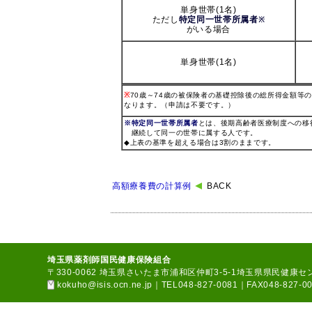
単身世帯(1名)
ただし
特定同一世帯所属者
※
がいる場合
単身世帯(1名)
※
70歳～74歳の被保険者の基礎控除後の総所得金額等の
なります。（申請は不要です。）
※特定同一世帯所属者
とは、後期高齢者医療制度への移
継続して同一の世帯に属する人です。
◆上表の基準を超える場合は3割のままです。
高額療養費の計算例
BACK
埼玉県薬剤師国民健康保険組合
〒330-0062 埼玉県さいたま市浦和区仲町3-5-1埼玉県県民健康
kokuho@isis.ocn.ne.jp
｜TEL048-827-0081｜FAX048-827-0