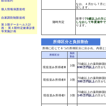
組合規約
なお、４月から７月に
定します。
個人情報保護規程
自家調剤制限規程
世帯で
70歳以上の方
随時判定
しなおして年度途中で
第３期データヘルス計
ります。
画・ 第４期特定健康診査
等実施計画
所得区分と負担割合
所得に応じて６つの所得区分に分かれ、内容と
負担
所得区分
割合
70歳以上の薬剤師
３割
現役並み所得者Ⅲ
690万円以上
の方
が
70歳以上の薬剤師
現役並み所得者Ⅱ
３割
380万円以上
の方
が
70歳以上の薬剤師
現役並み所得者Ⅰ
３割
145万円以上
の方
が