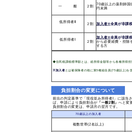
70歳以上の薬剤師国
一 般
２割
円未満
低所得者Ⅱ
２割
加入者
全員が非課
※
加入者
全員が非課
※
低所得者Ⅰ
２割
から必要経費・控除
する方
◆住民税課税標準額とは、総所得金額等から各種所得控
※
加入者
とは被保険者の他に第5種組合員(75歳以上)を
負担割合の変更について
前出の判定基準で「現役並み所得者Ⅰ」に該当
ば、申請により負担割合が
「一般2割」
へと変
負担割合の変更は、申請月の翌月です。
70歳以上の加入者
複数世帯(2名以上)