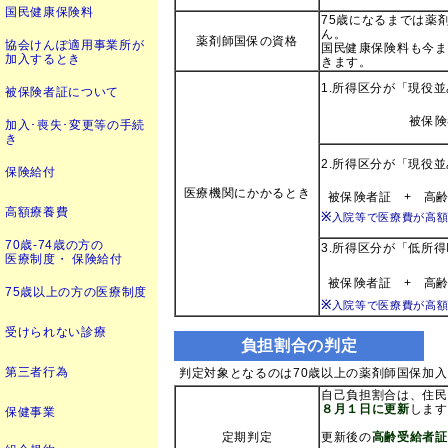
国民健康保険料
75歳になるまでは薬
ん。
薬剤師国保の資格
協会けんぽ適用事業所が
国民健康保険料も今ま
加入するとき
きます。
1.所得区分が「現役
被保険者証について
被保険
加入･喪失･変更等の手続
き
2.所得区分が「現役並
保険給付
医療機関にかかるとき
被保険者証
+
高
高額療養費
※
入院等で医療費が高
70歳-74歳の方の
3.所得区分が「低所得
医療制度・ 保険給付
被保険者証
+
高
75歳以上の方の医療制度
※
入院等で医療費が高
受けられない診療
負担割合の判定
第三者行為
判定対象となるのは70歳以上の薬剤師国保加
自己負担割合は、住民
８月１日に更新
します
保健事業
定期判定
更新後の
高齢受給者証