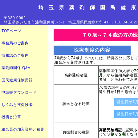
埼 玉 県 薬 剤 師 国 民 健 康
〒330-0062
埼玉県さいたま市浦和区仲町3-5-1 埼玉県県民健康ｾﾝﾀｰ4Ｆ｜TEL 048-827-00
TOPページ
７０歳～７４歳の方の
事務局のご案内
医療制度の内容
情報誌のご案内
70歳から74歳までの方には、所得区分に応じ
組合から交付されます。
薬剤師国保 Q&A
薬剤師国保加入者で
7
高齢受給者証
月）
から後期高齢者医
者証」とあわせてお使
国民健康保険用語
70歳の誕生日の翌月
誕生日が1日の場合は
申請書ダウンロード
誕生日が7月
該当となる時期
しくみと被保険者
誕生日が7月
機構と沿革
組合員の加入資格と種別
高齢受給者証
に記載さ
負担割合の種類
じて
３割
か
２割
となり