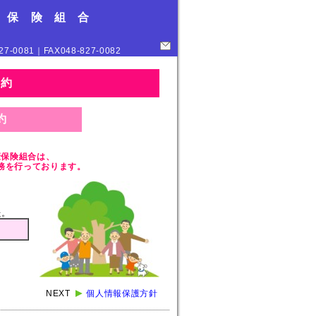
 保 険 組 合
081｜FAX048-827-0082
規約
約
康保険組合は、
務を行っております。
た。
約
NEXT
個人情報保護方針