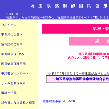
埼 玉 県 薬 剤 師 国 民 健 康
〒330-0062
埼玉県さいたま市浦和区仲町3-5-1 埼玉県県民健康ｾﾝﾀｰ4Ｆ｜TEL 048-827-0
TOPページ
規程・
事務局のご案内
規 
情報誌のご案内
薬剤師国保 Q&A
埼玉県薬剤師国民健
次のとおり規約に基づいて業
国民健康保険用語
申請書ダウンロード
令和8年4月1日付けで一部改正がありまし
埼玉県薬剤師国民健康保険組合規
しくみと被保険者
機構と沿革
健康増進事業
BACK
組合員の加入資格と種別